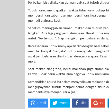
Perbaikan bisa dilakukan dengan baik saat tubuh ditidu
Tubuh yang mendapatkan waktu tidur yang cukup bis
membersihkan tubuh dan membersihkan jiwa dengan b
menjadi olahraga kecil.
Sebelum meninggalkan rumah, makan dan minum yang ber
lengkap. Ada lagi yang perlu disiapkan. Bekal untuk m
untuk “bertempur”. Siap mengikuti pembelajaran dari p
Berkesadaran untuk menyiapkan diri dengan baik sebe
memiliki banyak “senjata” untuk menghalau penghambat
awal pembelajaran diantisipasi dengan sarapan. Rasa h
meja.
Saat makan siang tiba, bekal makanan juga sudah sia
kantin. Tidak perlu waktu lama baginya untuk menikma
Kemandirian Murid itu dalam menyediakan makanan d
mengupayakan tubuh menjadi sehat dengan tidur d
membantunya menjadi ceria.(aa)
E-mail
Tweet
Like
+1