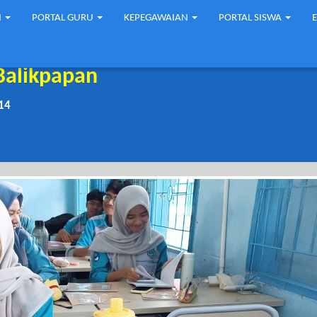
N
PORTAL GURU
KEPEGAWAIAN
PORTAL SISWA
Balikpapan
14