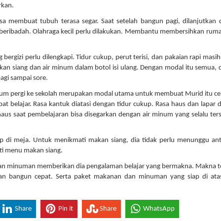
rkan.
a membuat tubuh terasa segar. Saat setelah bangun pagi, dilanjutkan
eribadah. Olahraga kecil perlu dilakukan. Membantu membersihkan rum
gizi perlu dilengkapi. Tidur cukup, perut terisi, dan pakaian rapi masi
akan siang dan air minum dalam botol isi ulang. Dengan modal itu semua, d
agi sampai sore.
lum pergi ke sekolah merupakan modal utama untuk membuat Murid itu cer
 belajar. Rasa kantuk diatasi dengan tidur cukup. Rasa haus dan lapar d
aus saat pembelajaran bisa disegarkan dengan air minum yang selalu ters
p di meja. Untuk menikmati makan siang, dia tidak perlu menunggu ant
ti menu makan siang.
an minuman memberikan dia pengalaman belajar yang bermakna. Makna 
an bangun cepat. Serta paket makanan dan minuman yang siap di ata
Share
Pin it
Share
WhatsApp