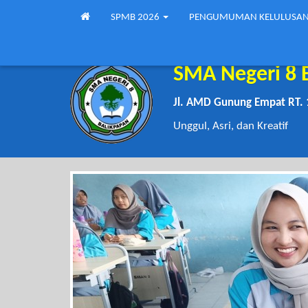
SPMB 2026
PENGUMUMAN KELULUSA
SMA Negeri 8 
Jl. AMD Gunung Empat RT. 
Unggul, Asri, dan Kreatif