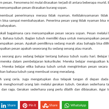
m pesan. Fenomena ini mulai dirasakan terjadi di antara beberapa murid.
 menyampaikan pesan dirasakan kurang sopan.
 membuat penerimanya merasa tidak nyaman. Ketidaknyamanan tidak
kan bisa sampai membahayakan. Penerima pesan yang tidak nyaman bisa 
mbahayakan.
ekali bagaimana cara menyampaikan pesan secara sopan. Pesan melalui
lain. Bahasa tubuh. Bagian tubuh memiliki daya untuk menyampaikan pesa
mpaikan pesan. Apakah pemiliknya sedang marah atau bahagia bisa dilih
mpaikan pesan apakah seseorang itu sedang senang atau marah.
 seorang guru sedang belajar tentang bahasa tubuh suatu hari. Belajar
itu mereka dalam pembelajaran kokurikuler. Mereka belajar menguatkan k
n. Mereka belajar etika bahasa tubuh untuk mengirimkan pesan secara
kan bahasa tubuh yang membuat orang meradang.
 yang ceria. Juga mengatupkan dua telapak tangan di depan dada
k menghormati orang lain melalui gerakan tubuh. Gerakan sederhana ta
n raga. Gerakan sederhana yang perlu dilatih dan dibiasakan. Agar t
Share
Pin it
Share
WhatsApp