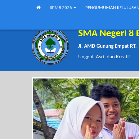
SPMB 2026
PENGUMUMAN KELULUSA
SMA Negeri 8 
Jl. AMD Gunung Empat RT. 
Unggul, Asri, dan Kreatif