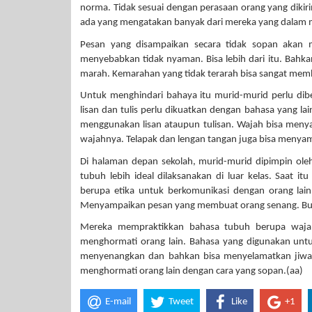
norma. Tidak sesuai dengan perasaan orang yang dikiri
ada yang mengatakan banyak dari mereka yang dalam
Pesan yang disampaikan secara tidak sopan akan
menyebabkan tidak nyaman. Bisa lebih dari itu. Bah
marah. Kemarahan yang tidak terarah bisa sangat me
Untuk menghindari bahaya itu murid-murid perlu dib
lisan dan tulis perlu dikuatkan dengan bahasa yang 
menggunakan lisan ataupun tulisan. Wajah bisa menya
wajahnya. Telapak dan lengan tangan juga bisa menya
Di halaman depan sekolah, murid-murid dipimpin oleh
tubuh lebih ideal dilaksanakan di luar kelas. Saat 
berupa etika untuk berkomunikasi dengan orang lai
Menyampaikan pesan yang membuat orang senang. Bu
Mereka mempraktikkan bahasa tubuh berupa wajah
menghormati orang lain. Bahasa yang digunakan untu
menyenangkan dan bahkan bisa menyelamatkan jiwa da
menghormati orang lain dengan cara yang sopan.(aa)
E-mail
Tweet
Like
+1