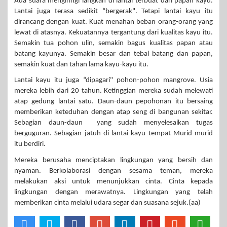
Ada suara mengiringi langkah di lantai terbuat dari papan kayu.
Lantai juga terasa sedikit “bergerak". Tetapi lantai kayu itu
dirancang dengan kuat. Kuat menahan beban orang-orang yang
lewat di atasnya. Kekuatannya tergantung dari kualitas kayu itu.
Semakin tua pohon ulin, semakin bagus kualitas papan atau
batang kayunya. Semakin besar dan tebal batang dan papan,
semakin kuat dan tahan lama kayu-kayu itu.
Lantai kayu itu juga “dipagari" pohon-pohon mangrove. Usia
mereka lebih dari 20 tahun. Ketinggian mereka sudah melewati
atap gedung lantai satu. Daun-daun pepohonan itu bersaing
memberikan keteduhan dengan atap seng di bangunan sekitar.
Sebagian daun-daun yang sudah menyelesaikan tugas
berguguran. Sebagian jatuh di lantai kayu tempat Murid-murid
itu berdiri.
Mereka berusaha menciptakan lingkungan yang bersih dan
nyaman. Berkolaborasi dengan sesama teman, mereka
melakukan aksi untuk menunjukkan cinta. Cinta kepada
lingkungan dengan merawatnya. Lingkungan yang telah
memberikan cinta melalui udara segar dan suasana sejuk.(aa)