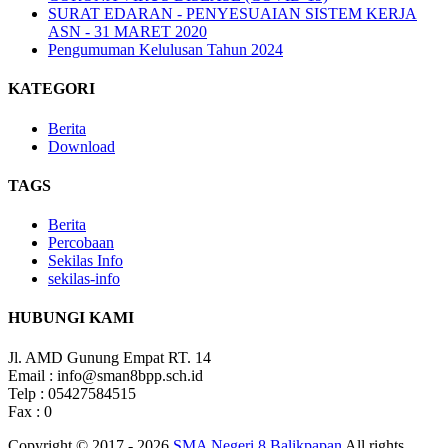
SURAT EDARAN - PENYESUAIAN SISTEM KERJA
ASN - 31 MARET 2020
Pengumuman Kelulusan Tahun 2024
KATEGORI
Berita
Download
TAGS
Berita
Percobaan
Sekilas Info
sekilas-info
HUBUNGI KAMI
Jl. AMD Gunung Empat RT. 14
Email : info@sman8bpp.sch.id
Telp : 05427584515
Fax : 0
Copyright © 2017 - 2026
SMA Negeri 8 Balikpapan
All rights