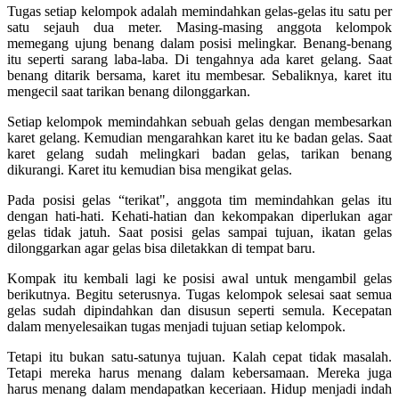
Tugas setiap kelompok adalah memindahkan gelas-gelas itu satu per
satu sejauh dua meter. Masing-masing anggota kelompok
memegang ujung benang dalam posisi melingkar. Benang-benang
itu seperti sarang laba-laba. Di tengahnya ada karet gelang. Saat
benang ditarik bersama, karet itu membesar. Sebaliknya, karet itu
mengecil saat tarikan benang dilonggarkan.
Setiap kelompok memindahkan sebuah gelas dengan membesarkan
karet gelang. Kemudian mengarahkan karet itu ke badan gelas. Saat
karet gelang sudah melingkari badan gelas, tarikan benang
dikurangi. Karet itu kemudian bisa mengikat gelas.
Pada posisi gelas “terikat", anggota tim memindahkan gelas itu
dengan hati-hati. Kehati-hatian dan kekompakan diperlukan agar
gelas tidak jatuh. Saat posisi gelas sampai tujuan, ikatan gelas
dilonggarkan agar gelas bisa diletakkan di tempat baru.
Kompak itu kembali lagi ke posisi awal untuk mengambil gelas
berikutnya. Begitu seterusnya. Tugas kelompok selesai saat semua
gelas sudah dipindahkan dan disusun seperti semula. Kecepatan
dalam menyelesaikan tugas menjadi tujuan setiap kelompok.
Tetapi itu bukan satu-satunya tujuan. Kalah cepat tidak masalah.
Tetapi mereka harus menang dalam kebersamaan. Mereka juga
harus menang dalam mendapatkan keceriaan. Hidup menjadi indah