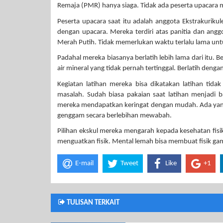
Remaja (PMR) hanya siaga. Tidak ada peserta upacara
Peserta upacara saat itu adalah anggota Ekstrakurikul
dengan upacara. Mereka terdiri atas panitia dan angg
Merah Putih. Tidak memerlukan waktu terlalu lama unt
Padahal mereka biasanya berlatih lebih lama dari itu. B
air mineral yang tidak pernah tertinggal. Berlatih den
Kegiatan latihan mereka bisa dikatakan latihan tida
masalah. Sudah biasa pakaian saat latihan menjadi 
mereka mendapatkan keringat dengan mudah. Ada yang
genggam secara berlebihan mewabah.
Pilihan ekskul mereka mengarah kepada kesehatan fisi
menguatkan fisik. Mental lemah bisa membuat fisik g
E-mail
Tweet
Like
+1
TULISAN TERKAIT