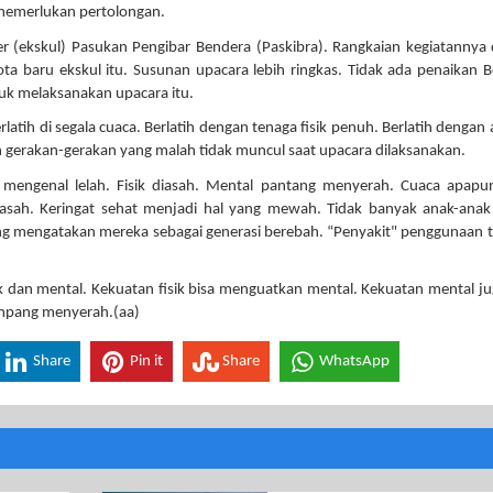
 memerlukan pertolongan.
er (ekskul) Pasukan Pengibar Bendera (Paskibra). Rangkaian kegiatannya 
ota baru ekskul itu. Susunan upacara lebih ringkas. Tidak ada penaikan 
uk melaksanakan upacara itu.
erlatih di segala cuaca. Berlatih dengan tenaga fisik penuh. Berlatih dengan
gan gerakan-gerakan yang malah tidak muncul saat upacara dilaksanakan.
k mengenal lelah. Fisik diasah. Mental pantang menyerah. Cuaca apapu
basah. Keringat sehat menjadi hal yang mewah. Tidak banyak anak-anak
 mengatakan mereka sebagai generasi berebah. “Penyakit" penggunaan 
k dan mental. Kekuatan fisik bisa menguatkan mental. Kekuatan mental ju
ampang menyerah.(aa)
Share
Pin it
Share
WhatsApp