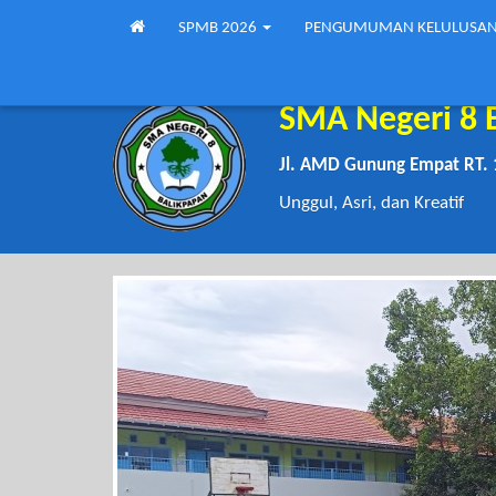
SPMB 2026
PENGUMUMAN KELULUSA
SMA Negeri 8 
Jl. AMD Gunung Empat RT. 
Unggul, Asri, dan Kreatif