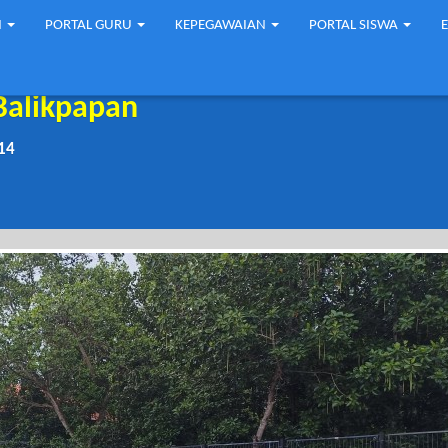
N
PORTAL GURU
KEPEGAWAIAN
PORTAL SISWA
Balikpapan
14