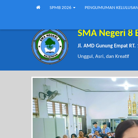
SPMB 2026
PENGUMUMAN KELULUSA
SMA Negeri 8 
Jl. AMD Gunung Empat RT. 
Unggul, Asri, dan Kreatif