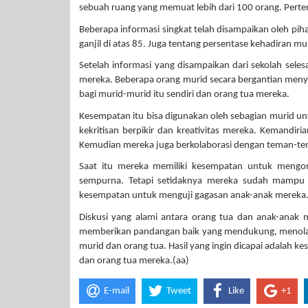
sebuah ruang yang memuat lebih dari 100 orang. Perte
Beberapa informasi singkat telah disampaikan oleh piha
ganjil di atas 85. Juga tentang persentase kehadiran mu
Setelah informasi yang disampaikan dari sekolah sel
mereka. Beberapa orang murid secara bergantian meny
bagi murid-murid itu sendiri dan orang tua mereka.
Kesempatan itu bisa digunakan oleh sebagian murid un
kekritisan berpikir dan kreativitas mereka. Kemandir
Kemudian mereka juga berkolaborasi dengan teman-tem
Saat itu mereka memiliki kesempatan untuk mengom
sempurna. Tetapi setidaknya mereka sudah mampu 
kesempatan untuk menguji gagasan anak-anak mereka
Diskusi yang alami antara orang tua dan anak-anak m
memberikan pandangan baik yang mendukung, menolak, 
murid dan orang tua. Hasil yang ingin dicapai adalah ke
dan orang tua mereka.(aa)
E-mail
Tweet
Like
+1