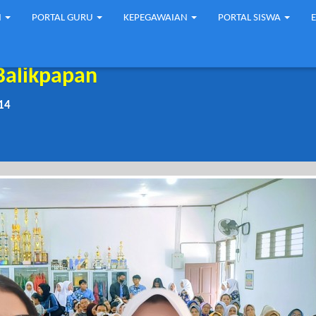
N
PORTAL GURU
KEPEGAWAIAN
PORTAL SISWA
Balikpapan
14