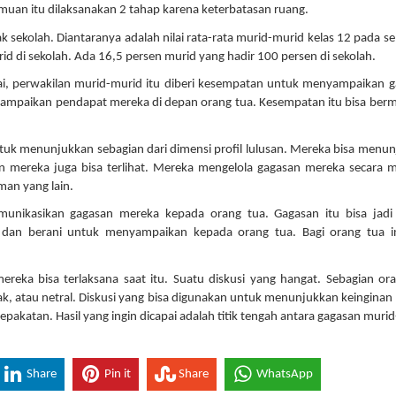
muan itu dilaksanakan 2 tahap karena keterbatasan ruang.
k sekolah. Diantaranya adalah nilai rata-rata murid-murid kelas 12 pada s
rid di sekolah. Ada 16,5 persen murid yang hadir 100 persen di sekolah.
esai, perwakilan murid-murid itu diberi kesempatan untuk menyampaikan 
ampaikan pendapat mereka di depan orang tua. Kesempatan itu bisa ber
tuk menunjukkan sebagian dari dimensi profil lulusan. Mereka bisa menu
ian mereka juga bisa terlihat. Mereka mengelola gagasan mereka secara m
an yang lain.
unikasikan gagasan mereka kepada orang tua. Gagasan itu bisa jadi
dan berani untuk menyampaikan kepada orang tua. Bagi orang tua in
.
ereka bisa terlaksana saat itu. Suatu diskusi yang hangat. Sebagian or
atau netral. Diskusi yang bisa digunakan untuk menunjukkan keinginan
sepakatan. Hasil yang ingin dicapai adalah titik tengah antara gagasan muri
Share
Pin it
Share
WhatsApp