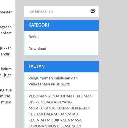
emester
KATEGORI
gagasan
manfaat
Berita
njukkan
Download
andiri.
TAUTAN
 belum
i juga
Pengumuman Kelulusan dan
Pelaksanaan PPDB 2020
ang tua
 murid-
PEDOMAN PENJATUHAN HUKUMAN
d-murid
DISIPLIN BAGI ASN YANG
MELAKUKAN KEGIATAN BEPERGIAN
KE LUAR DAERAH DAN/ATAU
KEGIATAN MUDIK PADA MASA
CORONA VIRUS DISEASE 2019