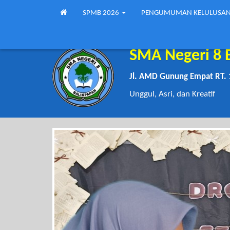
SPMB 2026
PENGUMUMAN KELULUSA
SMA Negeri 8 
Jl. AMD Gunung Empat RT. 
Unggul, Asri, dan Kreatif