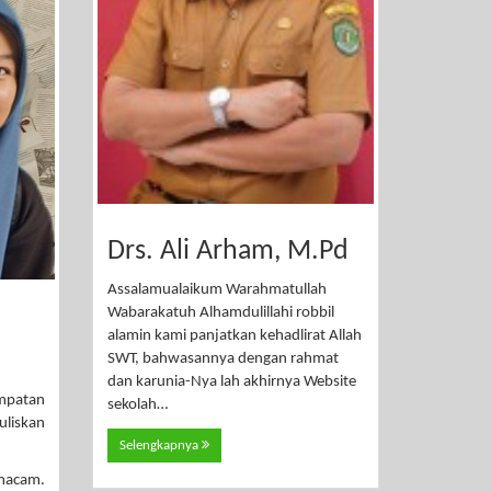
Drs. Ali Arham, M.Pd
Assalamualaikum Warahmatullah
Wabarakatuh Alhamdulillahi robbil
alamin kami panjatkan kehadlirat Allah
SWT, bahwasannya dengan rahmat
dan karunia-Nya lah akhirnya Website
empatan
sekolah…
liskan
Selengkapnya
-macam.