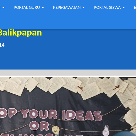
N
PORTAL GURU
KEPEGAWAIAN
PORTAL SISWA
Balikpapan
14