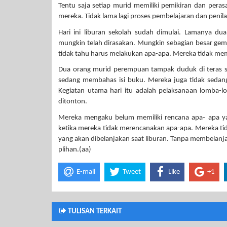
Tentu saja setiap murid memiliki pemikiran dan pera
mereka. Tidak lama lagi proses pembelajaran dan penilaia
Hari ini liburan sekolah sudah dimulai. Lamanya du
mungkin telah dirasakan. Mungkin sebagian besar gemb
tidak tahu harus melakukan apa-apa. Mereka tidak memi
Dua orang murid perempuan tampak duduk di teras s
sedang membahas isi buku. Mereka juga tidak sedan
Kegiatan utama hari itu adalah pelaksanaan lomba-
ditonton.
Mereka mengaku belum memiliki rencana apa- apa yan
ketika mereka tidak merencanakan apa-apa. Mereka tid
yang akan dibelanjakan saat liburan. Tanpa membelanjak
plihan.(aa)
E-mail
Tweet
Like
+1
TULISAN TERKAIT