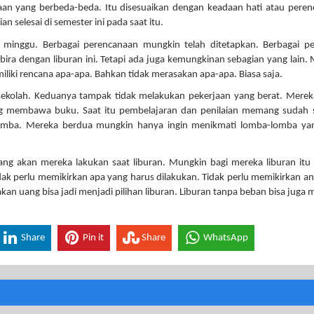
saan yang berbeda-beda. Itu disesuaikan dengan keadaan hati atau pere
n selesai di semester ini pada saat itu.
a minggu. Berbagai perencanaan mungkin telah ditetapkan. Berbagai p
ira dengan liburan ini. Tetapi ada juga kemungkinan sebagian yang lain.
liki rencana apa-apa. Bahkan tidak merasakan apa-apa. Biasa saja.
ekolah. Keduanya tampak tidak melakukan pekerjaan yang berat. Merek
g membawa buku. Saat itu pembelajaran dan penilaian memang sudah s
lomba. Mereka berdua mungkin hanya ingin menikmati lomba-lomba yan
g akan mereka lakukan saat liburan. Mungkin bagi mereka liburan itu
ak perlu memikirkan apa yang harus dilakukan. Tidak perlu memikirkan a
an uang bisa jadi menjadi pilihan liburan. Liburan tanpa beban bisa juga 
Share
Pin it
Share
WhatsApp