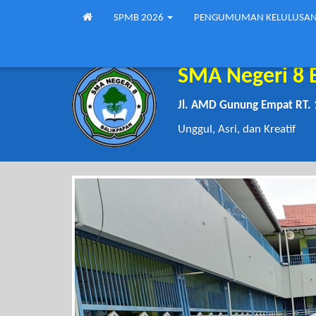
SPMB 2026
PENGUMUMAN KELULUSA
SMA Negeri 8 
Jl. AMD Gunung Empat RT. 
Unggul, Asri, dan Kreatif