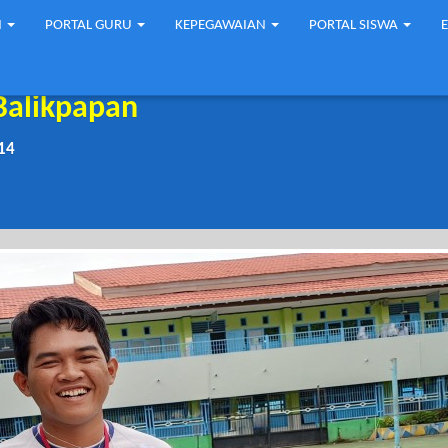
N
PORTAL GURU
KEPEGAWAIAN
PORTAL SISWA
Balikpapan
14