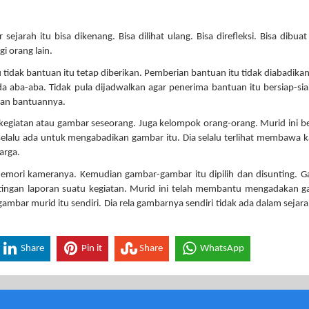
jarah itu bisa dikenang. Bisa dilihat ulang. Bisa direfleksi. Bisa dibua
gi orang lain.
 tidak bantuan itu tetap diberikan. Pemberian bantuan itu tidak diabadikan
a aba-aba. Tidak pula dijadwalkan agar penerima bantuan itu bersiap-sia
kan bantuannya.
kegiatan atau gambar seseorang. Juga kelompok orang-orang. Murid ini b
lalu ada untuk mengabadikan gambar itu. Dia selalu terlihat membawa 
arga.
emori kameranya. Kemudian gambar-gambar itu dipilih dan disunting. 
tingan laporan suatu kegiatan. Murid ini telah membantu mengadakan 
gambar murid itu sendiri. Dia rela gambarnya sendiri tidak ada dalam sejar
Share
Pin it
Share
WhatsApp