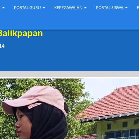
N
PORTAL GURU
KEPEGAWAIAN
PORTAL SISWA
Balikpapan
14