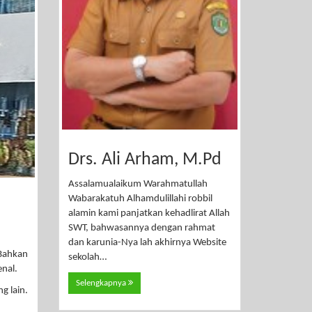
Drs. Ali Arham, M.Pd
Assalamualaikum Warahmatullah
Wabarakatuh Alhamdulillahi robbil
alamin kami panjatkan kehadlirat Allah
SWT, bahwasannya dengan rahmat
dan karunia-Nya lah akhirnya Website
 Bahkan
sekolah…
nal.
Selengkapnya
g lain.