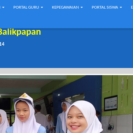
N
PORTAL GURU
KEPEGAWAIAN
PORTAL SISWA
Balikpapan
14