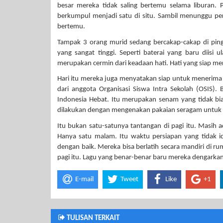
besar mereka tidak saling bertemu selama liburan.
berkumpul menjadi satu di situ. Sambil menunggu pers
bertemu.
Tampak 3 orang murid sedang bercakap-cakap di pin
yang sangat tinggi. Seperti baterai yang baru diisi
merupakan cermin dari keadaan hati. Hati yang siap mene
Hari itu mereka juga menyatakan siap untuk menerima
dari anggota Organisasi Siswa Intra Sekolah (OSIS
Indonesia Hebat. Itu merupakan senam yang tidak b
dilakukan dengan mengenakan pakaian seragam untuk 
Itu bukan satu-satunya tantangan di pagi itu. Masih a
Hanya satu malam. Itu waktu persiapan yang tidak id
dengan baik. Mereka bisa berlatih secara mandiri di r
pagi itu. Lagu yang benar-benar baru mereka dengarkan.
E-mail
Tweet
Like
+1
TULISAN TERKAIT