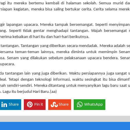
 Pagi itu mereka bertemu kembali di halaman sekolah. Semua murid d
iapan kegiatan, mereka bisa saling bertukar cerita. Cerita selama merek
ggir lapangan upacara. Mereka tampak bersemangat. Seperti menyimpan
 ulang. Seperti tidak gentar menghadapi tantangan. Wajah bersemangat
rima kebaikan di hari itu dan hari-hari berikutnya.
 tantangan. Tantangan yang diberikan secara mendadak. Mereka adalah s
). Bersama teman-teman lainnya, mereka diminta untuk memimpin Sena
iasa. Senam yang dilakukan sebelum pelaksanaan upacara bendera. Sen
upacara.
da tantangan lain yang juga diberikan. Waktu persiapannya juga sangat s
eal. Tetapi dengan teknologi informasi, waktu sesingkat itu bisa diman
umah sendiri-sendiri. Mereka ditantang untuk menyanyikan lagu baru saat 
 Lagu itu berjudul Hari Baru.(aa)
Share
Pin it
Share
WhatsApp