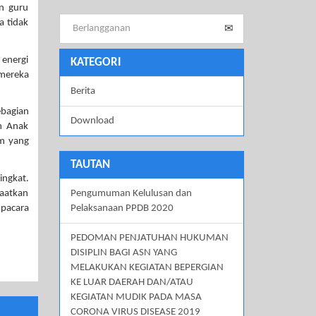
an guru
a tidak
 energi
KATEGORI
 mereka
Berita
ebagian
Download
m Anak
am yang
TAUTAN
ingkat.
faatkan
Pengumuman Kelulusan dan
upacara
Pelaksanaan PPDB 2020
PEDOMAN PENJATUHAN HUKUMAN
DISIPLIN BAGI ASN YANG
MELAKUKAN KEGIATAN BEPERGIAN
KE LUAR DAERAH DAN/ATAU
KEGIATAN MUDIK PADA MASA
CORONA VIRUS DISEASE 2019