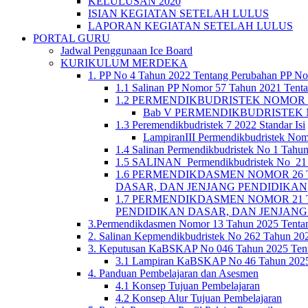
KELULUSAN 2020
ISIAN KEGIATAN SETELAH LULUS
LAPORAN KEGIATAN SETELAH LULUS
PORTAL GURU
Jadwal Penggunaan Ice Board
KURIKULUM MERDEKA
1. PP No 4 Tahun 2022 Tentang Perubahan PP No
1.1 Salinan PP Nomor 57 Tahun 2021 Tenta
1.2 PERMENDIKBUDRISTEK NOMOR 5 TA
Bab V PERMENDIKBUDRISTEK N
1.3 Peremendikbudristek 7 2022 Standar Isi
LampiranIII Permendikbudristek Nom
1.4 Salinan Permendikbudristek No 1 Tahun
1.5 SALINAN_Permendikbudristek No_21 T
1.6 PERMENDIKDASMEN NOMOR 26 
DASAR, DAN JENJANG PENDIDIKAN
1.7 PERMENDIKDASMEN NOMOR 21 
PENDIDIKAN DASAR, DAN JENJANG
3.Permendikdasmen Nomor 13 Tahun 2025 Tenta
2. Salinan Kepmendikbudristek No 262 Tahun 2
3. Keputusan KaBSKAP No 046 Tahun 2025 Tent
3.1 Lampiran KaBSKAP No 46 Tahun 2025 
4. Panduan Pembelajaran dan Asesmen
4.1 Konsep Tujuan Pembelajaran
4.2 Konsep Alur Tujuan Pembelajaran