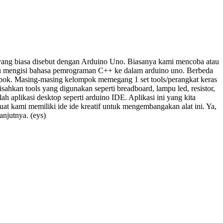
er yang biasa disebut dengan Arduino Uno. Biasanya kami mencoba atau
lu mengisi bahasa pemrograman C++ ke dalam arduino uno. Berbeda
mpok. Masing-masing kelompok memegang 1 set tools/perangkat keras
ahkan tools yang digunakan seperti breadboard, lampu led, resistor,
h aplikasi desktop seperti arduino IDE. Aplikasi ini yang kita
 kami memiliki ide ide kreatif untuk mengembangakan alat ini. Ya,
anjutnya. (eys)