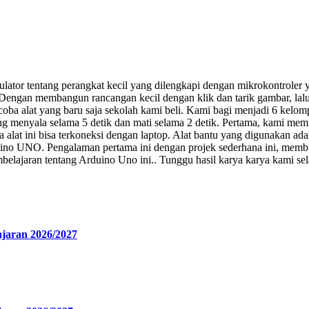
imulator tentang perangkat kecil yang dilengkapi dengan mikrokontrol
 Dengan membangun rancangan kecil dengan klik dan tarik gambar, la
oba alat yang baru saja sekolah kami beli. Kami bagi menjadi 6 kelo
 menyala selama 5 detik dan mati selama 2 detik. Pertama, kami memis
alat ini bisa terkoneksi dengan laptop. Alat bantu yang digunakan adala
no UNO. Pengalaman pertama ini dengan projek sederhana ini, membuat
elajaran tentang Arduino Uno ini.. Tunggu hasil karya karya kami sel
ajaran 2026/2027