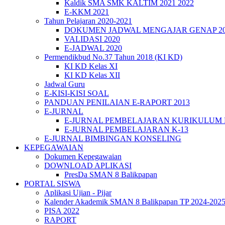
Kaldik SMA SMK KALTIM 2021 2022
E-KKM 2021
Tahun Pelajaran 2020-2021
DOKUMEN JADWAL MENGAJAR GENAP 202
VALIDASI 2020
E-JADWAL 2020
Permendikbud No.37 Tahun 2018 (KI KD)
KI KD Kelas XI
KI KD Kelas XII
Jadwal Guru
E-KISI-KISI SOAL
PANDUAN PENILAIAN E-RAPORT 2013
E-JURNAL
E-JURNAL PEMBELAJARAN KURIKULUM
E-JURNAL PEMBELAJARAN K-13
E-JURNAL BIMBINGAN KONSELING
KEPEGAWAIAN
Dokumen Kepegawaian
DOWNLOAD APLIKASI
PresDa SMAN 8 Balikpapan
PORTAL SISWA
Aplikasi Ujian - Pijar
Kalender Akademik SMAN 8 Balikpapan TP 2024-202
PISA 2022
RAPORT