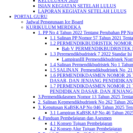
KELULUSAN 2020
ISIAN KEGIATAN SETELAH LULUS
LAPORAN KEGIATAN SETELAH LULUS
PORTAL GURU
Jadwal Penggunaan Ice Board
KURIKULUM MERDEKA
1. PP No 4 Tahun 2022 Tentang Perubahan PP No
1.1 Salinan PP Nomor 57 Tahun 2021 Tenta
1.2 PERMENDIKBUDRISTEK NOMOR 5 TA
Bab V PERMENDIKBUDRISTEK N
1.3 Peremendikbudristek 7 2022 Standar Isi
LampiranIII Permendikbudristek Nom
1.4 Salinan Permendikbudristek No 1 Tahun
1.5 SALINAN_Permendikbudristek No_21 T
1.6 PERMENDIKDASMEN NOMOR 26 
DASAR, DAN JENJANG PENDIDIKAN
1.7 PERMENDIKDASMEN NOMOR 21 
PENDIDIKAN DASAR, DAN JENJANG
3.Permendikdasmen Nomor 13 Tahun 2025 Tenta
2. Salinan Kepmendikbudristek No 262 Tahun 2
3. Keputusan KaBSKAP No 046 Tahun 2025 Tent
3.1 Lampiran KaBSKAP No 46 Tahun 2025 
4. Panduan Pembelajaran dan Asesmen
4.1 Konsep Tujuan Pembelajaran
4.2 Konsep Alur Tujuan Pembelajaran