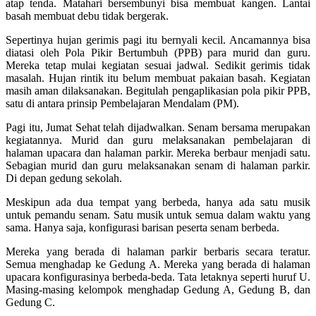
atap tenda. Matahari bersembunyi bisa membuat kangen. Lantai
basah membuat debu tidak bergerak.
Sepertinya hujan gerimis pagi itu bernyali kecil. Ancamannya bisa
diatasi oleh Pola Pikir Bertumbuh (PPB) para murid dan guru.
Mereka tetap mulai kegiatan sesuai jadwal. Sedikit gerimis tidak
masalah. Hujan rintik itu belum membuat pakaian basah. Kegiatan
masih aman dilaksanakan. Begitulah pengaplikasian pola pikir PPB,
satu di antara prinsip Pembelajaran Mendalam (PM).
Pagi itu, Jumat Sehat telah dijadwalkan. Senam bersama merupakan
kegiatannya. Murid dan guru melaksanakan pembelajaran di
halaman upacara dan halaman parkir. Mereka berbaur menjadi satu.
Sebagian murid dan guru melaksanakan senam di halaman parkir.
Di depan gedung sekolah.
Meskipun ada dua tempat yang berbeda, hanya ada satu musik
untuk pemandu senam. Satu musik untuk semua dalam waktu yang
sama. Hanya saja, konfigurasi barisan peserta senam berbeda.
Mereka yang berada di halaman parkir berbaris secara teratur.
Semua menghadap ke Gedung A. Mereka yang berada di halaman
upacara konfigurasinya berbeda-beda. Tata letaknya seperti huruf U.
Masing-masing kelompok menghadap Gedung A, Gedung B, dan
Gedung C.